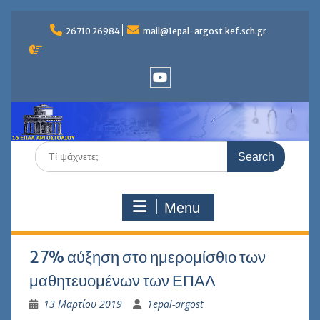
Skip
to
26710 26984
mail@1epal-argost.kef.sch.gr
content
Youtube
Search
for:
Menu
27% αύξηση στο ημερομίσθιο των
μαθητευομένων των ΕΠΑΛ
13 Μαρτίου 2019
1epal-argost