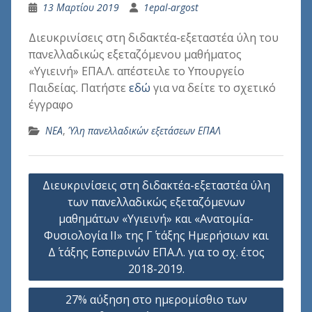
13 Μαρτίου 2019
1epal-argost
Διευκρινίσεις στη διδακτέα-εξεταστέα ύλη του
πανελλαδικώς εξεταζόμενου μαθήματος
«Υγιεινή» ΕΠΑ.Λ. απέστειλε το Υπουργείο
Παιδείας. Πατήστε
εδώ
για να δείτε το σχετικό
έγγραφο
ΝΕΑ
,
Ύλη πανελλαδικών εξετάσεων ΕΠΑΛ
Πλοήγηση
Διευκρινίσεις στη διδακτέα-εξεταστέα ύλη
άρθρων
των πανελλαδικώς εξεταζόμενων
μαθημάτων «Υγιεινή» και «Ανατομία-
Φυσιολογία ΙΙ» της Γ΄ τάξης Ημερήσιων και
Δ΄ τάξης Εσπερινών ΕΠΑ.Λ. για το σχ. έτος
2018-2019.
27% αύξηση στο ημερομίσθιο των