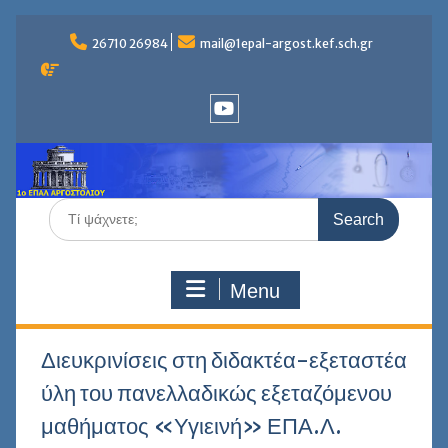
Skip
to
26710 26984
mail@1epal-argost.kef.sch.gr
content
Youtube
Search
for:
Menu
Διευκρινίσεις στη διδακτέα-εξεταστέα
ύλη του πανελλαδικώς εξεταζόμενου
μαθήματος «Υγιεινή» ΕΠΑ.Λ.