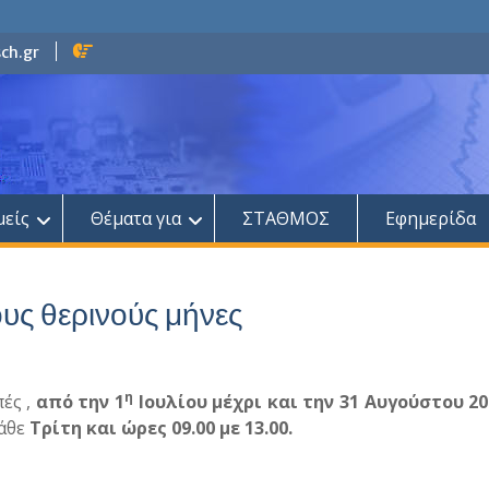
ch.gr
μείς
Θέματα για
ΣΤΑΘΜΟΣ
Εφημερίδα
ους θερινούς μήνες
η
πές ,
από την 1
Ιουλίου μέχρι και την 31 Αυγούστου 20
άθε
Τρίτη και ώρες 09.00 με 13.00.