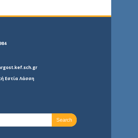
984
argost.kef.sch.gr
κή Εστία Λάσση