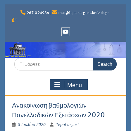
Skip
to
26710 26984
mail@1epal-argost.kef.sch.gr
content
Youtube
Search
for:
Menu
Ανακοίνωση βαθμολογιών
Πανελλαδικών Εξετάσεων 2020
8 Ιουλίου 2020
1epal-argost