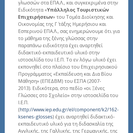
γλωσσών στα ΕΠΑ.Λ., και συγκεκριμένα στην
Ειδικότητα «
Υπάλληλος Τουριστικών
Επιχειρήσεων
» του Τομέα Διοίκησης και
Οικονομίας της Γ΄ τάξης Ημερήσιου και
Εσπερινού ΕΠΑ.Λ., σας ενημερώνουμε ότι για
το μάθημα της ξένης γλώσσας στην
παραπάνω ειδικότητα έχει αναρτηθεί
διδακτικό-εκπαιδευτικό υλικό στην
ιστοσελίδα του Ι.Ε.Π. Το εν λόγω υλικό έχει
εκπονηθεί στο πλαίσιο του Επιχειρησιακού
Προγράμματος «Εκπαίδευση και Δια Βίου
Μάθηση» (ΕΠΕΔΒΜ) του ΕΣΠΑ (2007-
2013). Ειδικότερα, στο πεδίο «οι Ξένες
Γλώσσες στο Σχολείο» στην ιστοσελίδα του
Ι.Ε.Π.
(
http://www.iep.edu.gr/el/component/k2/162-
ksenes-glosses
) έχει αναρτηθεί διδακτικό-
εκπαιδευτικό υλικό για τη διδασκαλία της
Αγγλικής, της Γαλλικής, της Γερμανικής, της