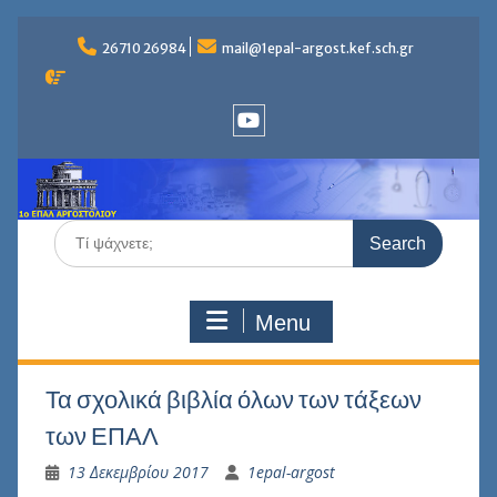
Skip
to
26710 26984
mail@1epal-argost.kef.sch.gr
content
Youtube
Search
for:
Menu
Τα σχολικά βιβλία όλων των τάξεων
των ΕΠΑΛ
13 Δεκεμβρίου 2017
1epal-argost