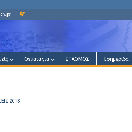
ch.gr
μείς
Θέματα για
ΣΤΑΘΜΟΣ
Εφημερίδα
ΣΕΙΣ 2018