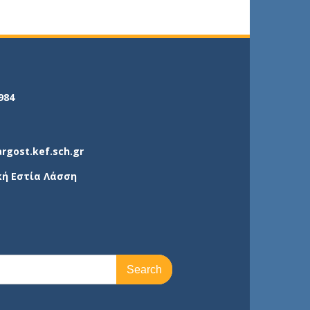
984
argost.kef.sch.gr
κή Εστία Λάσση