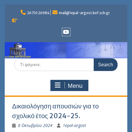
Skip
to
26710 26984
mail@1epal-argost.kef.sch.gr
content
Youtube
Search
for:
Menu
Δικαιολόγηση απουσιών για το
σχολικό έτος 2024-25.
8 Οκτωβρίου 2024
1epal-argost