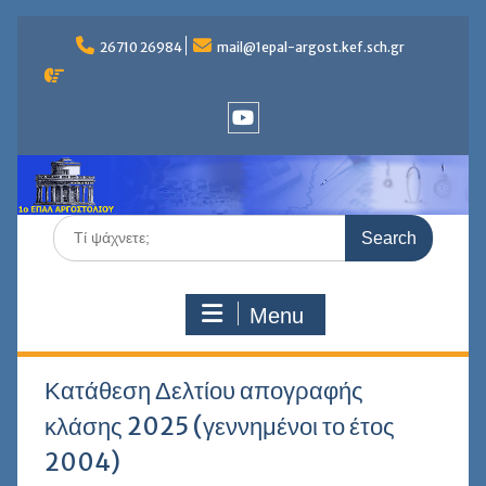
Skip
to
26710 26984
mail@1epal-argost.kef.sch.gr
content
Youtube
Search
for:
Menu
Κατάθεση Δελτίου απογραφής
κλάσης 2025 (γεννημένοι το έτος
2004)