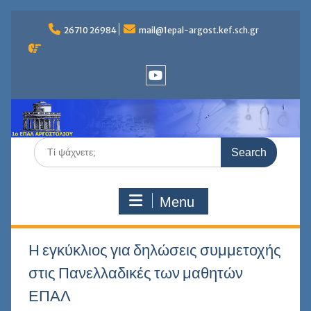
Skip
to
26710 26984
mail@1epal-argost.kef.sch.gr
content
Youtube
Search
for:
Menu
Η εγκύκλιος για δηλώσεις συμμετοχής
στις Πανελλαδικές των μαθητών
ΕΠΑΛ