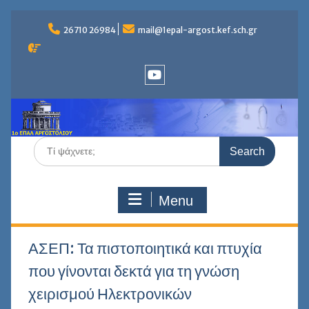
Skip
to
26710 26984
mail@1epal-argost.kef.sch.gr
content
Youtube
Search
for:
Menu
ΑΣΕΠ: Τα πιστοποιητικά και πτυχία
που γίνονται δεκτά για τη γνώση
χειρισμού Ηλεκτρονικών