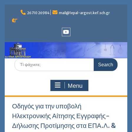
Skip
to
26710 26984
mail@1epal-argost.kef.sch.gr
content
Youtube
Search
for:
Menu
Οδηγός για την υποβολή
Ηλεκτρονικής Αίτησης Εγγραφής-
Δήλωσης Προτίμησης στα ΕΠΑ.Λ. &