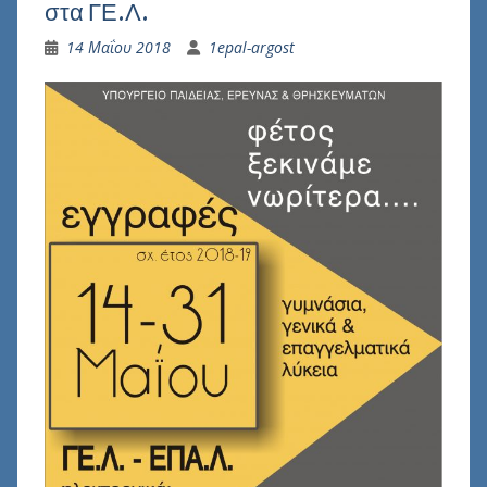
στα ΓΕ.Λ.
14 Μαΐου 2018
1epal-argost